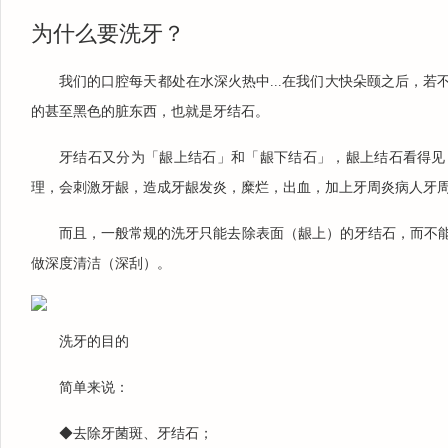
为什么要洗牙？
我们的口腔每天都处在水深火热中...在我们大快朵颐之后，
的甚至黑色的脏东西，也就是牙结石。
1
2
3
牙结石又分为「龈上结石」和「龈下结石」，龈上结石看得见
理，会刺激牙龈，造成牙龈发炎，糜烂，出血，加上牙周炎病人牙
而且，一般常规的洗牙只能去除表面（龈上）的牙结石，而不
做深度清洁（深刮）。
洗牙的目的
简单来说：
◆去除牙菌斑、牙结石；