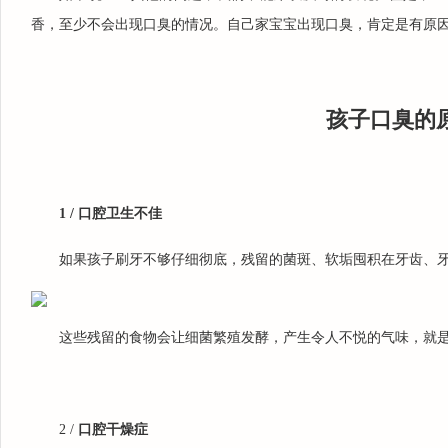
受过全方位的大学基础教
香，至少不会出现口臭的情况。自己家宝宝出现口臭，肯定是有原
育，受到良好的专业技能训
练和专业能力培养，有扎实
的理论基础和较强的实践经
验。从2008年起一直在吉大
孩子口臭的
口腔医院接受治...
1
2
3
1 /
口腔卫生不佳
如果孩子刷牙不够仔细彻底，残留的菌斑、软垢囤积在牙齿、
这些残留的食物会让细菌繁殖发酵，产生令人不悦的气味，就
2 /
口腔干燥症