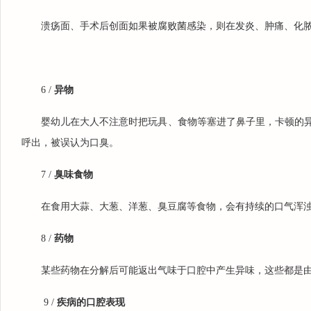
溃疡面、手术后创面如果被腐败菌感染，则在发炎、肿痛、化
6 /
异物
婴幼儿在大人不注意时把玩具、食物等塞进了鼻子里，卡顿的
呼出，被误认为口臭。
7 /
臭味食物
在食用大蒜、大葱、洋葱、臭豆腐等食物，会有持续的口气浑
8 /
药物
某些药物在分解后可能返出气味于口腔中产生异味，这些都是
9 /
疾病的口腔表现