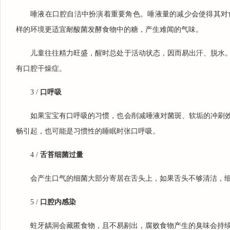
唾液在口腔自洁中扮演着重要角色。唾液量的减少会使得其对
样的环境更适宜耐酸菌发酵食物中的糖，产生难闻的气味。
儿童往往精力旺盛，醒时总处于活动状态，因而易出汗、脱水
有口腔干燥症。
3 /
口呼吸
如果宝宝有口呼吸的习惯，也会削减唾液对菌斑、软垢的冲刷
畅引起，也可能是习惯性的睡眠时张口呼吸。
4 /
舌苔细菌过量
会产生口气的细菌大部分寄居在舌头上，如果舌头不够清洁，
5 /
口腔内感染
蛀牙龋洞会藏匿食物，且不易剔出，腐败食物产生的臭味会持