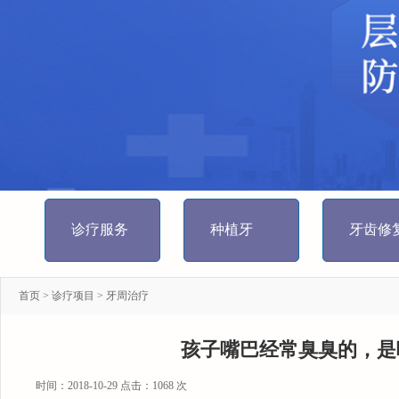
诊疗服务
种植牙
牙齿修
首页
>
诊疗项目
>
牙周治疗
孩子嘴巴经常臭臭的，是
时间：2018-10-29 点击：
1068 次