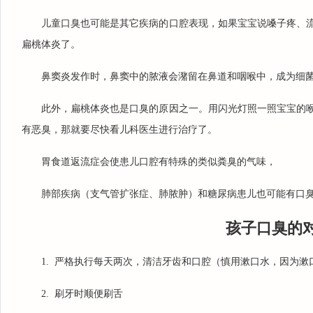
儿童口臭也可能是其它疾病的口腔表现，如果宝宝说嗓子疼、
扁桃体炎了。
鼻窦炎发作时，鼻窦中的脓液会潴留在鼻道和咽喉中，成为细
此外，扁桃体炎也是口臭的原因之一。用闪光灯照一照宝宝的
有恶臭，那就要尽快看儿科医生进行治疗了。
胃食道返流症会使患儿口腔有特殊的类似粪臭的气味，
肺部疾病（支气管扩张症、肺脓肿）和糖尿病患儿也可能有口
孩子口臭的
1. 严格执行每天两次，清洁牙齿和口腔（慎用漱口水，因为
2. 刷牙时顺便刷舌