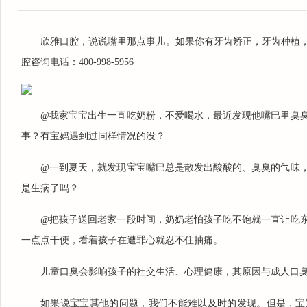
欣雅口腔，说说嘴里那点事儿。如果你有牙齿矫正，牙齿种植
腔咨询电话：400-998-5956
@我家宝宝出生一直吃奶粉，不爱喝水，最近发现他嘴巴里臭
事？有宝妈遇到过同样情况的没？
@一到夏天，就发现宝宝嘴巴总是散发出酸酸的、臭臭的气味
是生病了吗？
@把孩子送回老家一段时间，奶奶老怕孩子吃不饱就一直让吃
一点点干便，看着孩子在遭罪心就忍不住抽痛。
儿童口臭会影响孩子的社交生活、心理健康，其原因与成人口臭
楚丹丹
毕业于长春中医院大学，接
如果说宝宝其他的问题，我们不能难以及时的发现。但是，宝