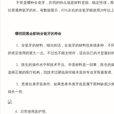
受过全方位的大学基础教
不管是哪种全瓷牙，共同的特点就是材料坚固、稳定性强，再
育，受到良好的专业技能训
比普通烤瓷牙的长。有数据显示，65%左右的全瓷牙能使用20年以
练和专业能力培养，有扎实
的理论基础和较强的实践经
验。从2008年起一直在吉大
口腔医院接受治...
哪些因素会影响全瓷牙的寿命
1
2
3
1、全瓷牙的材料。细分的话，全瓷牙的材料也有很多种，不
的肯定使用的更久一点。不过也不能太绝对，适合自己的才是最好
2、医生的操作水平和技术手法。毕竟材料是一回事，医生的
选择正规的医疗机构，找技术过硬临床经验丰富的专业牙医最靠谱
3、患者自身牙齿条件。如果患者本身牙齿是属于那种缺损少
就长一些。
4、日常使用及护理。