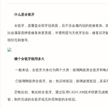
什么是全瓷牙
全瓷牙，是覆盖全部牙冠表面，且不含金属内冠的瓷修复体。
比金属基底烤瓷修复体更美观，半透明度与天然牙近似，修复后牙
组织无刺激等。
镶个全瓷牙能用多久
一般来说，全瓷牙大体分为两个大类：玻璃陶瓷类全瓷牙和氧
①玻璃陶瓷类全瓷牙。如：热压铸瓷冠，玻璃渗透瓷冠，及采用C
②氧化铝、氧化锆全瓷牙。通过应用CAD/CAM技术研磨完
楚丹丹
瓷，制作完成的全瓷牙或无外层饰瓷的全锆冠。
毕业于长春中医院大学，接